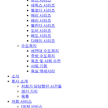
뮤즈 시리즈
세릭스 시리즈
멜로디 시리즈
메리 시리즈
패리 시리즈
벨린다 시리즈
도비 시리즈
베도 시리즈
다레이 시리즈
수도꼭지
세면대 수도꼭지
주방 수도꼭지
욕조 및 샤워 수전
샤워 기둥
욕실 액세서리
소식
회사 소개
저희가 담당했던 사건들
생산 기지
목록
저희 서비스
OEM 서비스