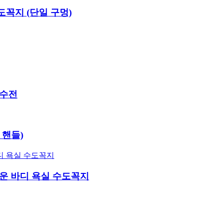
꼭지 (단일 구멍)
 수전
 핸들)
러운 바디 욕실 수도꼭지