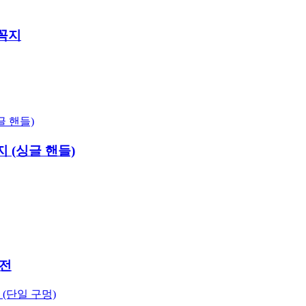
꼭지
 (싱글 핸들)
수전