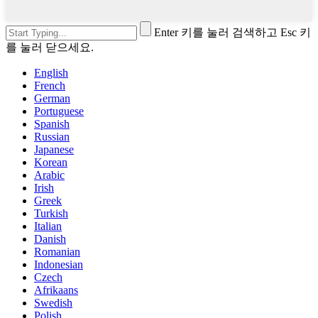
Enter 키를 눌러 검색하고 Esc 키
를 눌러 닫으세요.
English
French
German
Portuguese
Spanish
Russian
Japanese
Korean
Arabic
Irish
Greek
Turkish
Italian
Danish
Romanian
Indonesian
Czech
Afrikaans
Swedish
Polish