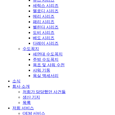
뮤즈 시리즈
세릭스 시리즈
멜로디 시리즈
메리 시리즈
패리 시리즈
벨린다 시리즈
도비 시리즈
베도 시리즈
다레이 시리즈
수도꼭지
세면대 수도꼭지
주방 수도꼭지
욕조 및 샤워 수전
샤워 기둥
욕실 액세서리
소식
회사 소개
저희가 담당했던 사건들
생산 기지
목록
저희 서비스
OEM 서비스