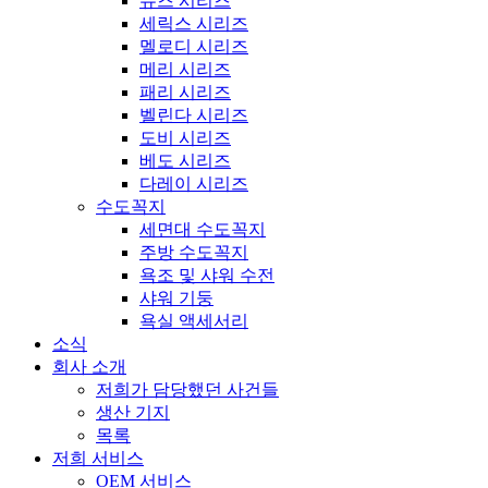
뮤즈 시리즈
세릭스 시리즈
멜로디 시리즈
메리 시리즈
패리 시리즈
벨린다 시리즈
도비 시리즈
베도 시리즈
다레이 시리즈
수도꼭지
세면대 수도꼭지
주방 수도꼭지
욕조 및 샤워 수전
샤워 기둥
욕실 액세서리
소식
회사 소개
저희가 담당했던 사건들
생산 기지
목록
저희 서비스
OEM 서비스