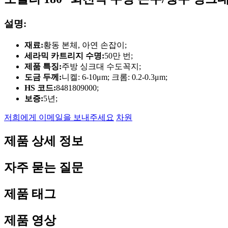
설명:
재료:
황동 본체, 아연 손잡이;
세라믹 카트리지 수명:
50만 번;
제품 특징:
주방 싱크대 수도꼭지;
도금 두께:
니켈: 6-10μm; 크롬: 0.2-0.3μm;
HS 코드:
8481809000;
보증:
5년;
저희에게 이메일을 보내주세요
차원
제품 상세 정보
자주 묻는 질문
제품 태그
제품 영상