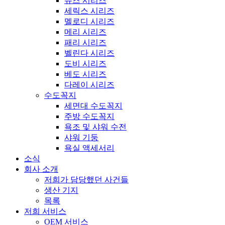
뮤즈 시리즈
세릭스 시리즈
멜로디 시리즈
메리 시리즈
패리 시리즈
벨린다 시리즈
도비 시리즈
베도 시리즈
다레이 시리즈
수도꼭지
세면대 수도꼭지
주방 수도꼭지
욕조 및 샤워 수전
샤워 기둥
욕실 액세서리
소식
회사 소개
저희가 담당했던 사건들
생산 기지
목록
저희 서비스
OEM 서비스