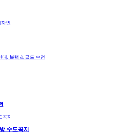
전
주방 수도꼭지