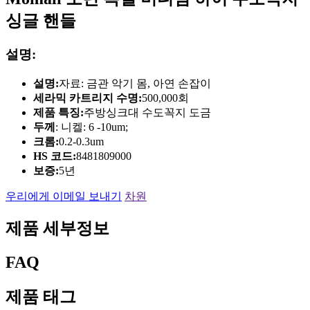
싱글 핸들
설명:
설명:
자료: 금관 악기 몸, 아연 손잡이
세라믹 카트리지 수명:
500,000회
제품 특징:
주방싱크대 수도꼭지 도금
두께
: 니켈: 6 -10um;
크롬:
0.2-0.3um
HS 코드:
8481809000
보증:
5년
우리에게 이메일 보내기
차원
제품 세부정보
FAQ
제품 태그