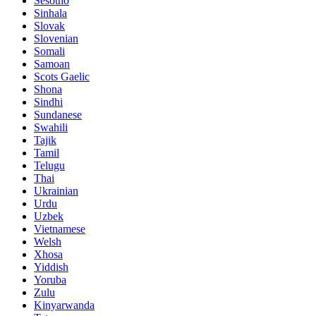
Sesotho
Sinhala
Slovak
Slovenian
Somali
Samoan
Scots Gaelic
Shona
Sindhi
Sundanese
Swahili
Tajik
Tamil
Telugu
Thai
Ukrainian
Urdu
Uzbek
Vietnamese
Welsh
Xhosa
Yiddish
Yoruba
Zulu
Kinyarwanda